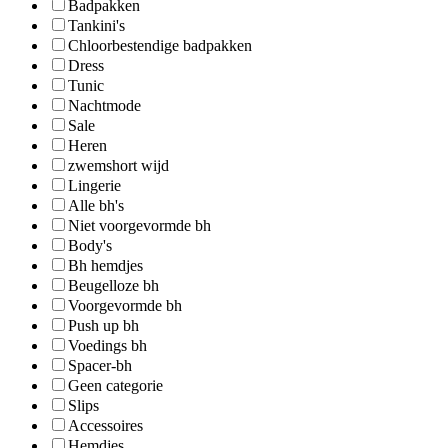
Badpakken
Tankini's
Chloorbestendige badpakken
Dress
Tunic
Nachtmode
Sale
Heren
zwemshort wijd
Lingerie
Alle bh's
Niet voorgevormde bh
Body's
Bh hemdjes
Beugelloze bh
Voorgevormde bh
Push up bh
Voedings bh
Spacer-bh
Geen categorie
Slips
Accessoires
Hemdjes