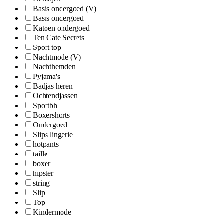
Basis ondergoed (V)
Basis ondergoed
Katoen ondergoed
Ten Cate Secrets
Sport top
Nachtmode (V)
Nachthemden
Pyjama's
Badjas heren
Ochtendjassen
Sportbh
Boxershorts
Ondergoed
Slips lingerie
hotpants
taille
boxer
hipster
string
Slip
Top
Kindermode