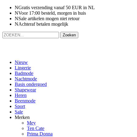
N
Gratis verzending vanaf 50 EUR in NL
N
Voor 17:00 besteld, morgen in huis
N
Sale artikelen mogen niet retour
N
Achteraf betalen mogelijk
Zoek
naar:
Nieuw
Lingerie
Badmode
Nachtmode
Basis ondergoed
Shapewear
Heren
Beenmode
Sport
Sale
Merken
Mey
Ten Cate
Prima Donna