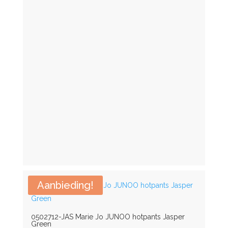
€ 153,00.
€ 114,75.
115E
115F
115G
115H
12/5XL
120
Aanbieding!
120A
120B
0502712-JAS Marie Jo JUNOO hotpants Jasper
Green