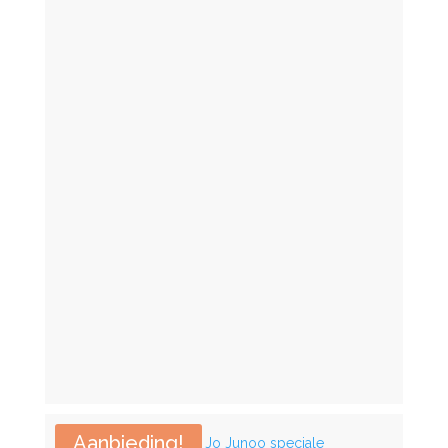
prijs
prijs
Sale
was:
is:
Heren
€ 45,90.
€ 34,43.
zwemshort wijd
Lingerie
Alle bh's
Niet voorgevormde bh
Body's
Bh hemdjes
Beugelloze bh
Voorgevormde bh
Push up bh
Voedings bh
Spacer-bh
Geen categorie
Slips
Accessoires
Aanbieding!