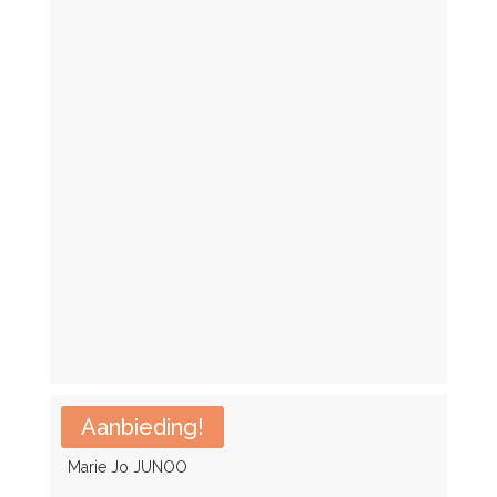
€ 33,99.
€ 25,50.
105AA
105AA/A
105B
105B/C
105C
105D
105D/E
Aanbieding!
105E
Marie Jo JUNOO