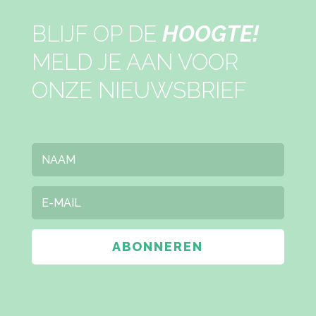
32
BLIJF OP DE
HOOGTE!
34
MELD JE AAN VOOR
36
ONZE NIEUWSBRIEF
36 - 38
36/38
36B
36C
ABONNEREN
36D
36E