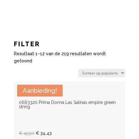
FILTER
CATEGORIE
Resultaat 1–12 van de 219 resultaten wordt
Gesorteerd
getoond
Badmode
op
Bikini top
populariteit
Bikini slip
Aanbieding!
Badpakken
Tankini's
0663320 Prima Donna Las Salinas empire green
string
Chloorbestendige badpakken
Dress
Tunic
Oorspronkelijke
Huidige
€
45,90
€
34,43
Nachtmode