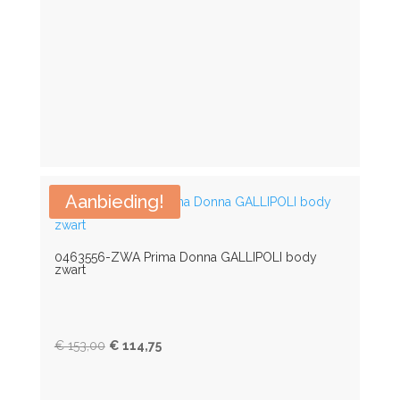
110G
110H
110I
115
Aanbieding!
115A
115B
0463556-ZWA Prima Donna GALLIPOLI body
zwart
115B/C
Oorspronkelijke
Huidige
€
153,00
€
114,75
115C
prijs
prijs
was:
is:
115D