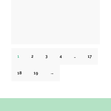
18/8XL
182/188
2
20
1
2
3
4
…
17
2X/3X
18
19
→
2XL
2XL/3XL
3