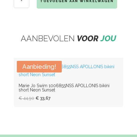
1735
TOEVOEGEN AAN WINKELWAGEN
MEY
SUNDAYS
T-
SHIRT
AANBEVOLEN
VOOR
JOU
LONG
SLEEVE
PARADISE
PINK
AANTAL
Aanbieding!
Marie Jo Swim 1006855NSS APOLLONIS bikini
100
short Neon Sunset
voor
Oorspronkelijke
Huidige
€
44,90
€
33,67
€
91
prijs
prijs
was:
is:
€ 44,90.
€ 33,67.