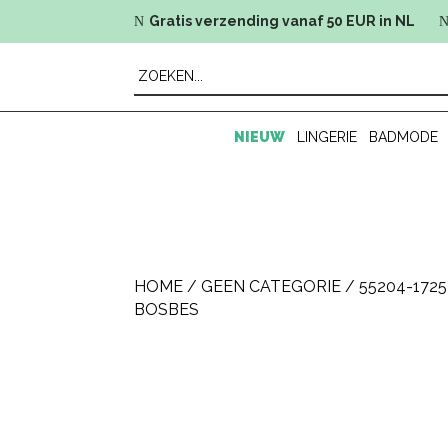
Gratis verzending vanaf 50 EUR in NL
N
NIEUW
LINGERIE
BADMODE
HOME
/
GEEN CATEGORIE
/ 55204-172
BOSBES