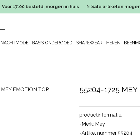
Voor 17:00 besteld, morgen in huis
Sale artikelen mogen
N
N
NACHTMODE
BASIS ONDERGOED
SHAPEWEAR
HEREN
BEENM
55204-1725 MEY
5 MEY EMOTION TOP
productinformatie:
-Merk: Mey
-Artikel nummer 55204