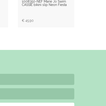
1008350-NEF Marie Jo Swim
CASSIE bikini slip Neon Fiesta
€
45,90