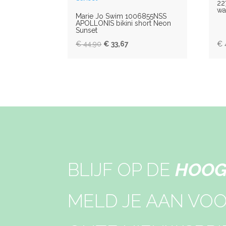
22
wa
Marie Jo Swim 1006855NSS
APOLLONIS bikini short Neon
Sunset
Oorspronkelijke
Huidige
€
44,90
€
33,67
€
prijs
prijs
was:
is:
€ 44,90.
€ 33,67.
BLIJF OP DE
HOOG
MELD JE AAN VO