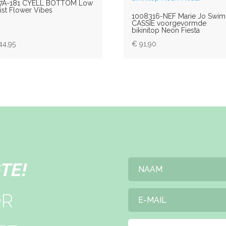
7A-181 CYELL BOTTOM Low
ist Flower Vibes
1008316-NEF Marie Jo Swim
CASSIE voorgevormde
bikinitop Neon Fiesta
44,95
€
91,90
TE!
OR