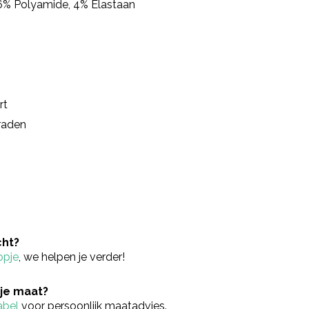
46% Polyamide, 4% Elastaan
rt
raden
cht?
ppje
, we helpen je verder!
 je maat?
abel
voor persoonlijk maatadvies.