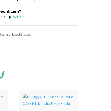
 echt zien?
zellige
winkel
.
d en niet beschikbaar.
U