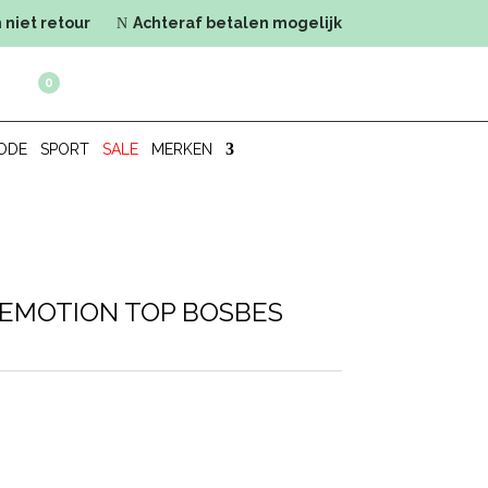
 niet retour
Achteraf betalen mogelijk
N
0
ODE
SPORT
SALE
MERKEN
 EMOTION TOP BOSBES