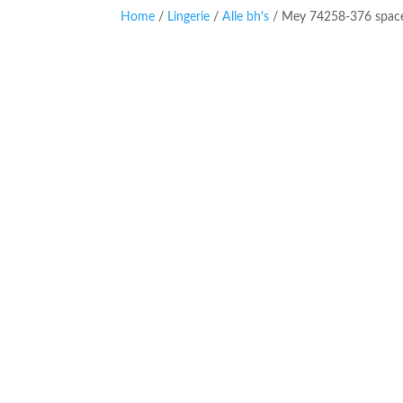
Home
/
Lingerie
/
Alle bh's
/ Mey 74258-376 space