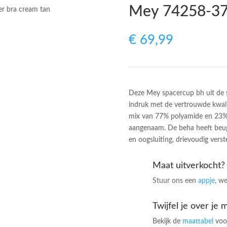
Mey 74258-376
r bra cream tan
€
69,99
Deze Mey spacercup bh uit de 
indruk met de vertrouwde kwali
mix van 77% polyamide en 23% e
aangenaam. De beha heeft beugel
en oogsluiting, drievoudig verst
Maat uitverkocht?
Stuur ons een
appje
, we
Twijfel je over je 
Bekijk de
maattabel
voor