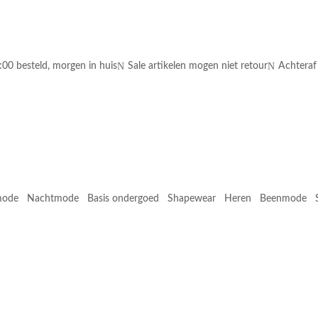
N
N
:00 besteld, morgen in huis
Sale artikelen mogen niet retour
Achteraf
mode
Nachtmode
Basis ondergoed
Shapewear
Heren
Beenmode