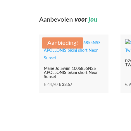
Aanbevolen
voor
jou
Aanbieding!
02
TW
Marie Jo Swim 1006855NSS
APOLLONIS bikini short Neon
Sunset
Oorspronkelijke
Huidige
€
44,90
€
33,67
€
9
prijs
prijs
was:
is:
€ 44,90.
€ 33,67.