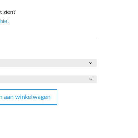
t zien?
inkel
.
n aan winkelwagen