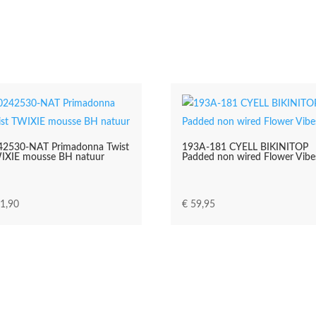
aantal
42530-NAT Primadonna Twist
193A-181 CYELL BIKINITOP
IXIE mousse BH natuur
Padded non wired Flower Vibe
1,90
€
59,95