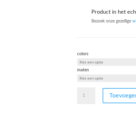
Product in het ech
Bezoek onze gezellige
w
colors
maten
Mey
Toevoege
74258-
376
spacer
bra
cream
tan